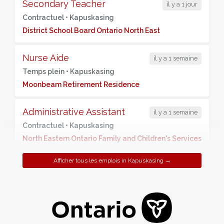
Secondary Teacher
il y a 1 jour
Contractuel •
Kapuskasing
District School Board Ontario North East
Nurse Aide
il y a 1 semaine
Temps plein •
Kapuskasing
Moonbeam Retirement Residence
Administrative Assistant
il y a 1 semaine
Contractuel •
Kapuskasing
North Eastern Ontario Family and Children's Services
Afficher tous les emplois in Kapuskasing →