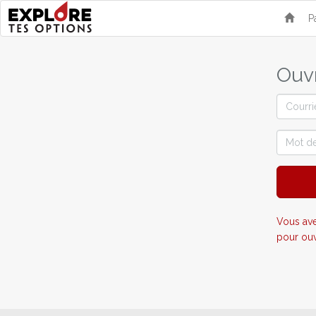
P
Ouvr
Courriel
Mot
de
passe
Vous ave
pour ouv